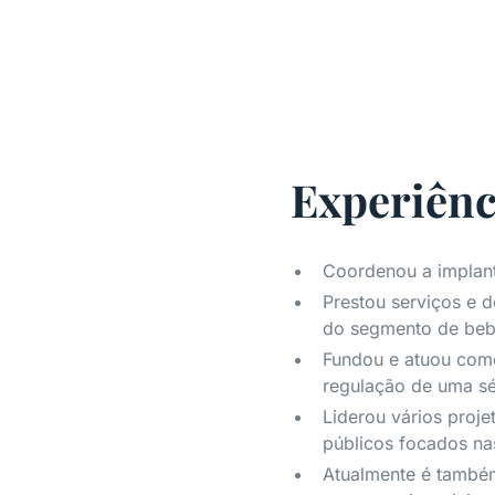
Experiênc
Coordenou a implant
Prestou serviços e d
do segmento de bebi
Fundou e atuou como
regulação de uma sér
Liderou vários proj
públicos focados na
Atualmente é também