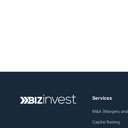
Seja para vender,
c
Services
M&A (Mergers and 
Capital Raising