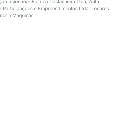
ção acionária: Elétrica Castanheira Ltda; Auto
a Participações e Empreendimentos Ltda; Locares
ner e Máquinas.
óxima