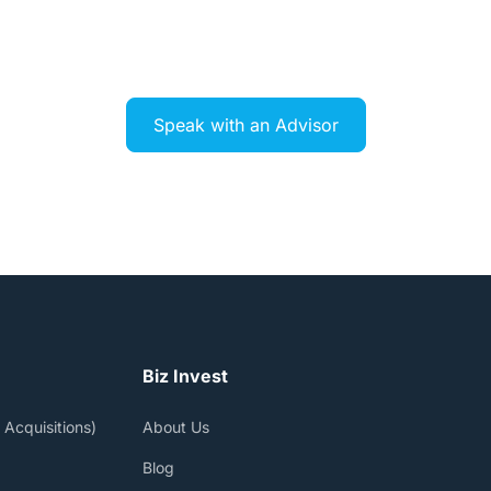
 comprar ou se fundir com outra empresa, nosso tim
onduzir o processo com estratégia, sigilo e excelênci
Speak with an Advisor
Biz Invest
Acquisitions)
About Us
Blog