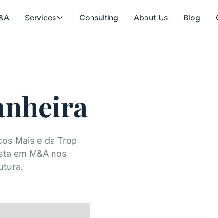
&A
Services
Consulting
About Us
Blog
anheira
cos Mais e da Trop
ista em M&A nos
utura.