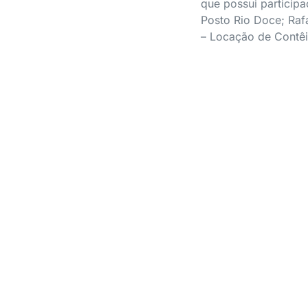
que possui participa
Posto Rio Doce; Raf
– Locação de Contêi
s estruturar sua pr
grande decisão?