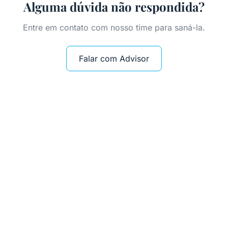
Alguma dúvida não respondida?
Entre em contato com nosso time para saná-la.
Falar com Advisor
Quer atrair capital para
acelerar o crescimento
da sua empresa?
A Biz Invest pode ajudar sua empresa a conquistar o